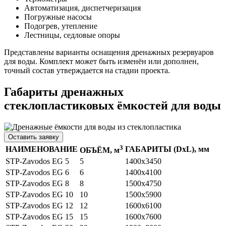
Автоматизация, диспетчеризация
Погружные насосы
Подогрев, утепление
Лестницы, седловые опоры
Представлены варианты оснащения дренажных резервуаров
для воды. Комплект может быть изменён или дополнен,
точный состав утверждается на стадии проекта.
Габариты дренажных
стеклопластиковых ёмкостей для воды
Оставить заявку
3
НАИМЕНОВАНИЕ
ГАБАРИТЫ (DхL), мм
ОБЪЁМ, м
STP-Zavodos EG 5
5
1400х3450
STP-Zavodos EG 6
6
1400x4100
STP-Zavodos EG 8
8
1500x4750
STP-Zavodos EG 10
10
1500х5900
STP-Zavodos EG 12
12
1600х6100
STP-Zavodos EG 15
15
1600х7600