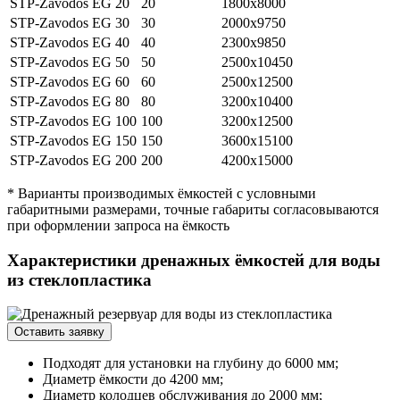
STP-Zavodos EG 20
20
1800х8000
STP-Zavodos EG 30
30
2000х9750
STP-Zavodos EG 40
40
2300х9850
STP-Zavodos EG 50
50
2500х10450
STP-Zavodos EG 60
60
2500х12500
STP-Zavodos EG 80
80
3200х10400
STP-Zavodos EG 100
100
3200х12500
STP-Zavodos EG 150
150
3600х15100
STP-Zavodos EG 200
200
4200х15000
* Варианты производимых ёмкостей с условными
габаритными размерами, точные габариты согласовываются
при оформлении запроса на ёмкость
Характеристики дренажных ёмкостей для воды
из стеклопластика
Оставить заявку
Подходят для установки на глубину до 6000 мм;
Диаметр ёмкости до 4200 мм;
Диаметр колодцев обслуживания до 2000 мм;