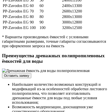
PP-Zavodos EG 50
50
2400х11100
PP-Zavodos EG 60
60
2400х13300
PP-Zavodos EG 70
70
2600х13200
PP-Zavodos EG 80
80
2800х13000
PP-Zavodos EG 90
90
3000х12800
PP-Zavodos EG 100
100
3200х12500
* Варианты производимых ёмкостей с условными
габаритными размерами, точные габариты согласовываются
при оформлении запроса на ёмкость
Преимущества дренажных полипропиленовых
ёмкостей для воды
Оставить заявку
Наибольшее количество возможных конструкций и
модификаций из-за особенностей обработки листового
полипропилена, что позволяет изготавливать
дренажные ёмкости для воды под любые условия
использования;
Возможность модернизации, дооснащения уже
существующего оборудования;