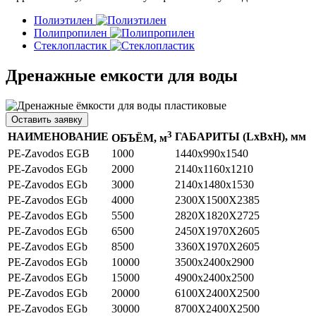
Полиэтилен
Полипропилен
Стеклопластик
Дренажные емкости для воды
Оставить заявку
3
НАИМЕНОВАНИЕ
ГАБАРИТЫ (LxBxH), мм
ОБЪЁМ, м
PE-Zavodos EGB
1000
1440х990х1540
PE-Zavodos EGb
2000
2140х1160х1210
PE-Zavodos EGb
3000
2140х1480х1530
PE-Zavodos EGb
4000
2300X1500X2385
PE-Zavodos EGb
5500
2820X1820X2725
PE-Zavodos EGb
6500
2450X1970X2605
PE-Zavodos EGb
8500
3360X1970X2605
PE-Zavodos EGb
10000
3500x2400x2900
PE-Zavodos EGb
15000
4900х2400х2500
PE-Zavodos EGb
20000
6100X2400X2500
PE-Zavodos EGb
30000
8700X2400X2500