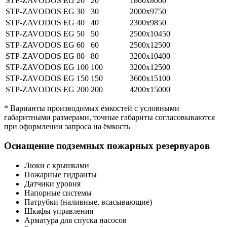
STP-ZAVODOS EG 20
20
1800х8000
STP-ZAVODOS EG 30
30
2000х9750
STP-ZAVODOS EG 40
40
2300х9850
STP-ZAVODOS EG 50
50
2500х10450
STP-ZAVODOS EG 60
60
2500х12500
STP-ZAVODOS EG 80
80
3200х10400
STP-ZAVODOS EG 100
100
3200х12500
STP-ZAVODOS EG 150
150
3600х15100
STP-ZAVODOS EG 200
200
4200х15000
* Варианты производимых ёмкостей с условными
габаритными размерами, точные габариты согласовываются
при оформлении запроса на ёмкость
Оснащение подземных пожарных резервуаров
Люки с крышками
Пожарные гидранты
Датчики уровня
Напорные системы
Патрубки (наливные, всасывающие)
Шкафы управления
Арматура для спуска насосов