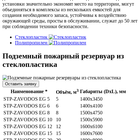
установки значительно экономят место на территории, могут
объединяться в комплексы из нескольких емкостей для
создания необходимого запаса, устойчивы к воздействию
окружающей среды, просты в обслуживании, служат до 50 лет
при соблюдении техники безопасности.
Стеклопластик
Полипропилен
Подземный пожарный резервуар из
стеклопластика
Оставить заявку
3
Наименование *
Габариты (DхL), мм
Объём, м
STP-ZAVODOS EG 5
5
1400х3450
STP-ZAVODOS EG 6
6
1400x4100
STP-ZAVODOS EG 8
8
1500x4750
STP-ZAVODOS EG 10
10
1500х5900
STP-ZAVODOS EG 12
12
1600х6100
STP-ZAVODOS EG 15
15
1600х7600